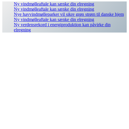
Ny vindmølleaftale kan sænke din elregning
Ny vindmølleaftale kan sænke din elregning
Nye havvindmølleparker vil sikre grøn strøm til danske hjem
Ny vindmølleaftale kan sænke din elregning
Ny verdensrekord i energiproduktion kan påvirke din
elregning