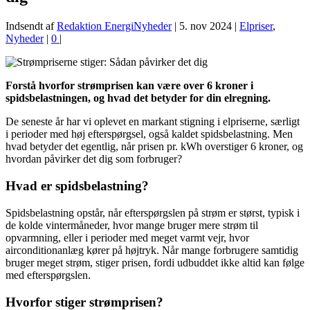
Indsendt af
Redaktion EnergiNyheder
|
5. nov 2024
|
Elpriser
,
Nyheder
|
0
|
Forstå hvorfor strømprisen kan være over 6 kroner i
spidsbelastningen, og hvad det betyder for din elregning.
De seneste år har vi oplevet en markant stigning i elpriserne, særligt
i perioder med høj efterspørgsel, også kaldet spidsbelastning. Men
hvad betyder det egentlig, når prisen pr. kWh overstiger 6 kroner, og
hvordan påvirker det dig som forbruger?
Hvad er spidsbelastning?
Spidsbelastning opstår, når efterspørgslen på strøm er størst, typisk i
de kolde vintermåneder, hvor mange bruger mere strøm til
opvarmning, eller i perioder med meget varmt vejr, hvor
airconditionanlæg kører på højtryk. Når mange forbrugere samtidig
bruger meget strøm, stiger prisen, fordi udbuddet ikke altid kan følge
med efterspørgslen.
Hvorfor stiger strømprisen?