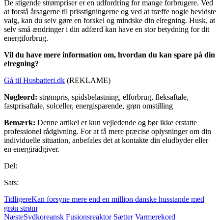
De stigende strømpriser er en udfordring for mange forbrugere. Ved
at forstå årsagerne til prisstigningerne og ved at træffe nogle bevidste
valg, kan du selv gøre en forskel og mindske din elregning. Husk, at
selv små ændringer i din adfærd kan have en stor betydning for dit
energiforbrug.
Vil du have mere information om, hvordan du kan spare på din
elregning?
Gå til Husbatteri.dk
(REKLAME)
Nøgleord:
strømpris, spidsbelastning, elforbrug, fleksaftale,
fastprisaftale, solceller, energisparende, grøn omstilling
Bemærk:
Denne artikel er kun vejledende og bør ikke erstatte
professionel rådgivning. For at få mere præcise oplysninger om din
individuelle situation, anbefales det at kontakte din eludbyder eller
en energirådgiver.
Del:
Sats:
Tidligere
Kan forsyne mere end en million danske husstande med
grøn strøm
Næste
Sydkoreansk Fusionsreaktor Sætter Varmerekord