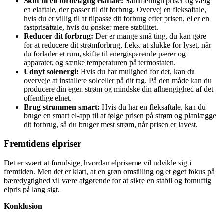
Skift til en fordelagtig elaftale:
Sammenlign priser og vælg
en elaftale, der passer til dit forbrug. Overvej en fleksaftale,
hvis du er villig til at tilpasse dit forbrug efter prisen, eller en
fastprisaftale, hvis du ønsker mere stabilitet.
Reducer dit forbrug:
Der er mange små ting, du kan gøre
for at reducere dit strømforbrug, f.eks. at slukke for lyset, når
du forlader et rum, skifte til energisparende pærer og
apparater, og sænke temperaturen på termostaten.
Udnyt solenergi:
Hvis du har mulighed for det, kan du
overveje at installere solceller på dit tag. På den måde kan du
producere din egen strøm og mindske din afhængighed af det
offentlige elnet.
Brug strømmen smart:
Hvis du har en fleksaftale, kan du
bruge en smart el-app til at følge prisen på strøm og planlægge
dit forbrug, så du bruger mest strøm, når prisen er lavest.
Fremtidens elpriser
Det er svært at forudsige, hvordan elpriserne vil udvikle sig i
fremtiden. Men det er klart, at en grøn omstilling og et øget fokus på
bæredygtighed vil være afgørende for at sikre en stabil og fornuftig
elpris på lang sigt.
Konklusion