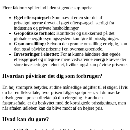
Flere faktorer spiller ind i den stigende strømpris:
Øget efterspørgsel:
Som nævnt er en stor del af
prisstigningerne drevet af øget efterspørgsel, særligt fra
industrien og private husholdninger.
Geopolitiske forhold:
Konflikter og usikkerhed på det
globale energiforsyningssystem kan føre til prisstigninger.
Grøn omstilling:
Selvom den grønne omstilling er vigtig, kan
den også påvirke priserne i en overgangsperiode.
Investeringer i elnettet:
For at kunne håndtere den øgede
efterspørgsel og integrere mere vedvarende energi kræves der
store investeringer i elnettet, hvilket også kan påvirke priserne.
Hvordan påvirker det dig som forbruger?
En høj strømpris betyder, at dine månedlige udgifter til el stiger. Hvis
du har en fleksaftale, hvor prisen følger spotprisen, vil du mærke
udsvingene i prisen direkte på din elregning. Har du en
fastprisaftale, er du beskyttet mod de kortsigtede prisstigninger, men
når aftalen udløber, kan du blive mødt af en højere pris.
Hvad kan du gøre?