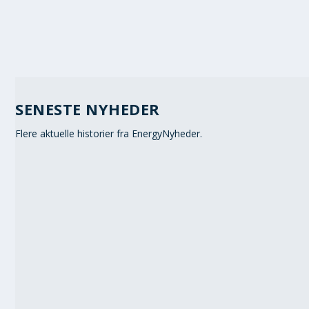
SENESTE NYHEDER
Flere aktuelle historier fra EnergyNyheder.
SVINGENDE ELPRISER PÅVIRKER D
7. aug 2026
|
Elpriser
,
Nyheder
|
NY VINDMØLLEAFTALE KAN SÆNK