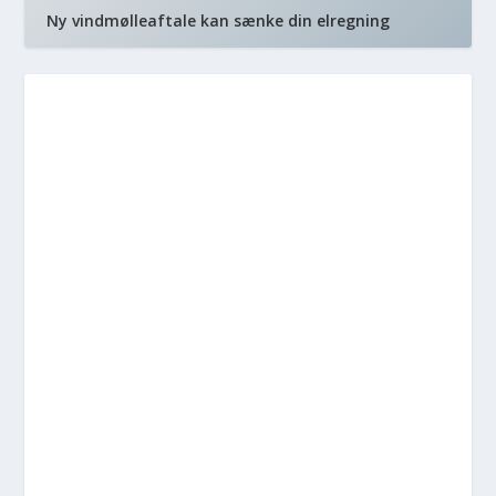
Ny vindmølleaftale kan sænke din elregning