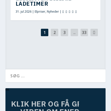
LADETIMER
31. jul 2026
|
Elpriser
,
Nyheder
|
1
2
3
...
33
KLIK HER OG FÅ GRATIS