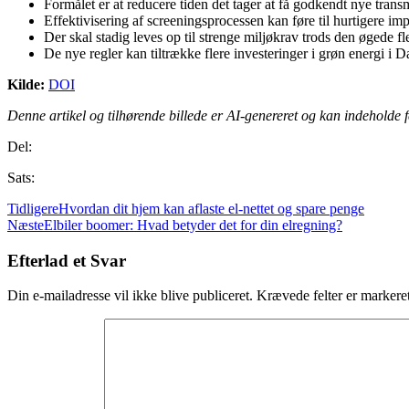
Formålet er at reducere tiden det tager at få godkendt nye trans
Effektivisering af screeningsprocessen kan føre til hurtigere im
Der skal stadig leves op til strenge miljøkrav trods den øgede fle
De nye regler kan tiltrække flere investeringer i grøn energi i 
Kilde:
DOI
Denne artikel og tilhørende billede er AI-genereret og kan indeholde fe
Del:
Sats:
Tidligere
Hvordan dit hjem kan aflaste el-nettet og spare penge
Næste
Elbiler boomer: Hvad betyder det for din elregning?
Efterlad et Svar
Din e-mailadresse vil ikke blive publiceret.
Krævede felter er marker