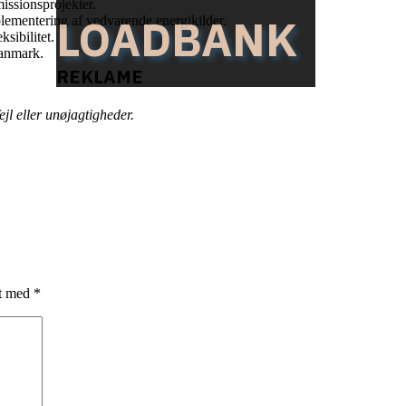
missionsprojekter.
LOADBANK
plementering af vedvarende energikilder.
ksibilitet.
Danmark.
REKLAME
jl eller unøjagtigheder.
et med
*