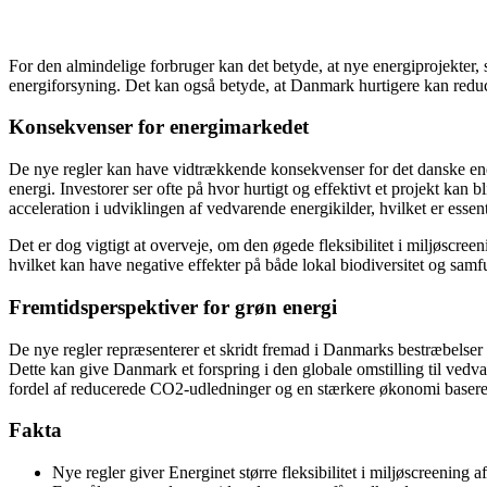
For den almindelige forbruger kan det betyde, at nye energiprojekter, 
energiforsyning. Det kan også betyde, at Danmark hurtigere kan reduce
Konsekvenser for energimarkedet
De nye regler kan have vidtrækkende konsekvenser for det danske ene
energi. Investorer ser ofte på hvor hurtigt og effektivt et projekt kan 
acceleration i udviklingen af vedvarende energikilder, hvilket er essent
Det er dog vigtigt at overveje, om den øgede fleksibilitet i miljøscreen
hvilket kan have negative effekter på både lokal biodiversitet og samf
Fremtidsperspektiver for grøn energi
De nye regler repræsenterer et skridt fremad i Danmarks bestræbelser på
Dette kan give Danmark et forspring i den globale omstilling til vedv
fordel af reducerede CO2-udledninger og en stærkere økonomi basere
Fakta
Nye regler giver Energinet større fleksibilitet i miljøscreening a