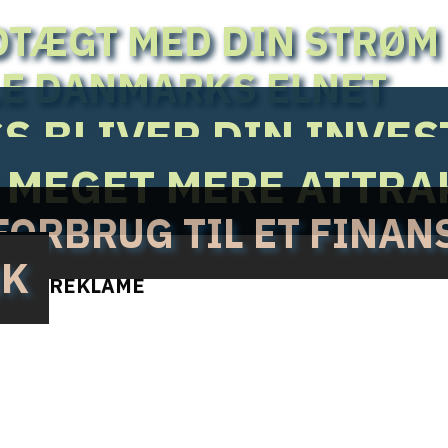
DTÆGT MED DIN STRØM
LE DANMARKS ELNET
S BLIVER DIN INVE
R MEGET MERE ATTRA
ORBRUG TIL ET FINANS
NK
REKLAME