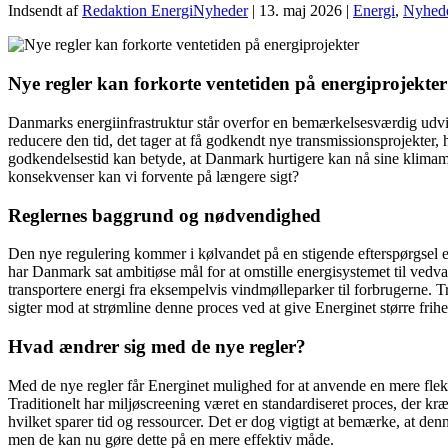
Indsendt af
Redaktion EnergiNyheder
|
13. maj 2026
|
Energi
,
Nyhed
Nye regler kan forkorte ventetiden på energiprojekter
Danmarks energiinfrastruktur står overfor en bemærkelsesværdig udvikling
reducere den tid, det tager at få godkendt nye transmissionsprojekte
godkendelsestid kan betyde, at Danmark hurtigere kan nå sine klimam
konsekvenser kan vi forvente på længere sigt?
Reglernes baggrund og nødvendighed
Den nye regulering kommer i kølvandet på en stigende efterspørgsel 
har Danmark sat ambitiøse mål for at omstille energisystemet til vedva
transportere energi fra eksempelvis vindmølleparker til forbrugerne. 
sigter mod at strømline denne proces ved at give Energinet større frihed
Hvad ændrer sig med de nye regler?
Med de nye regler får Energinet mulighed for at anvende en mere fleksib
Traditionelt har miljøscreening været en standardiseret proces, der kr
hvilket sparer tid og ressourcer. Det er dog vigtigt at bemærke, at den
men de kan nu gøre dette på en mere effektiv måde.