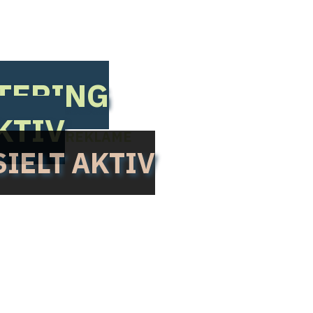
STERING
KTIV
REKLAME
IELT AKTIV