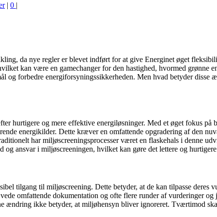
er
|
0
|
, da nye regler er blevet indført for at give Energinet øget fleksibilitet
r, hvilket kan være en gamechanger for den hastighed, hvormed grønne e
ål og forbedre energiforsyningssikkerheden. Men hvad betyder disse ænd
efter hurtigere og mere effektive energiløsninger. Med et øget fokus 
rende energikilder. Dette kræver en omfattende opgradering af den nuvær
Traditionelt har miljøscreeningsprocesser været en flaskehals i denne u
 og ansvar i miljøscreeningen, hvilket kan gøre det lettere og hurtigere 
el tilgang til miljøscreening. Dette betyder, at de kan tilpasse deres v
ævede omfattende dokumentation og ofte flere runder af vurderinger og ju
ne ændring ikke betyder, at miljøhensyn bliver ignoreret. Tværtimod skal 