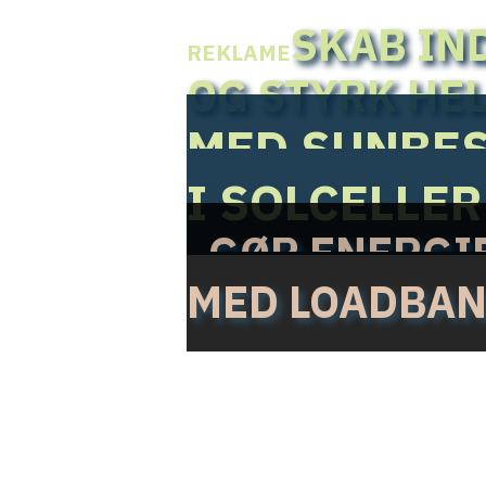
SKAB IN
REKLAME
OG STYRK HE
MED SUNBES
I SOLCELLE
GØR ENERGIF
MED LOADBA