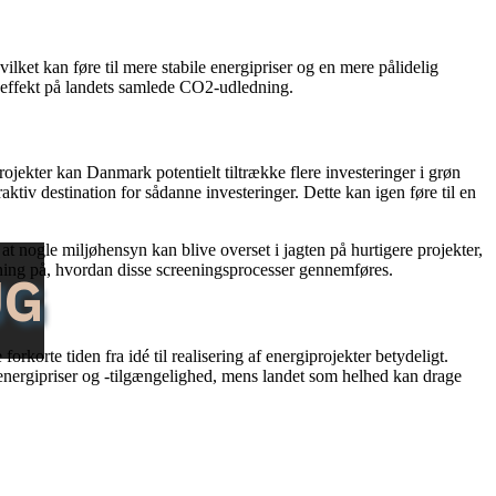
lket kan føre til mere stabile energipriser og en mere pålidelig
v effekt på landets samlede CO2-udledning.
ekter kan Danmark potentielt tiltrække flere investeringer i grøn
aktiv destination for sådanne investeringer. Dette kan igen føre til en
 at nogle miljøhensyn kan blive overset i jagten på hurtigere projekter,
ølgning på, hvordan disse screeningsprocesser gennemføres.
UG
korte tiden fra idé til realisering af energiprojekter betydeligt.
 energipriser og -tilgængelighed, mens landet som helhed kan drage