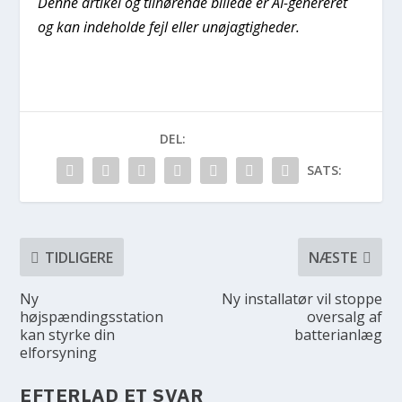
Denne artikel og tilhørende billede er AI-genereret
og kan indeholde fejl eller unøjagtigheder.
DEL:
SATS:
TIDLIGERE
NÆSTE
Ny
Ny installatør vil stoppe
højspændingsstation
oversalg af
kan styrke din
batterianlæg
elforsyning
EFTERLAD ET SVAR