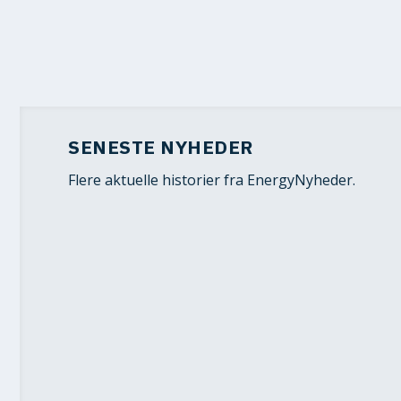
SENESTE NYHEDER
Flere aktuelle historier fra EnergyNyheder.
NY VINDMØLLEAFTALE KAN SÆ
6. aug 2026
|
Nyheder
,
Vindenergi
|