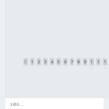
31. jul 2026
|
Batterier
,
Nyheder
|
FALDENDE ELPRISER GIVER EL
31. jul 2026
|
Elpriser
,
Nyheder
|
1
2
3
4
5
6
7
8
9
1
1
1
0
1
2