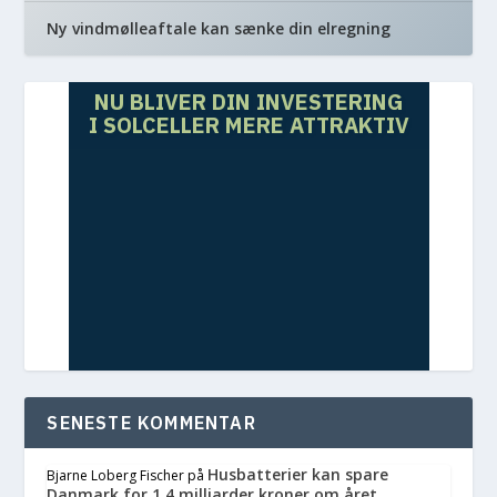
Ny vindmølleaftale kan sænke din elregning
NU BLIVER DIN INVESTERING
I SOLCELLER MERE ATTRAKTIV
SENESTE KOMMENTAR
Husbatterier kan spare
Bjarne Loberg Fischer
på
Danmark for 1,4 milliarder kroner om året