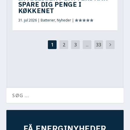
SPARE DIG PENGE I
KØKKENET
31. jul 2026
|
Batterier
,
Nyheder
|
1
2
3
...
33
FÅ ENERGINYHEDER