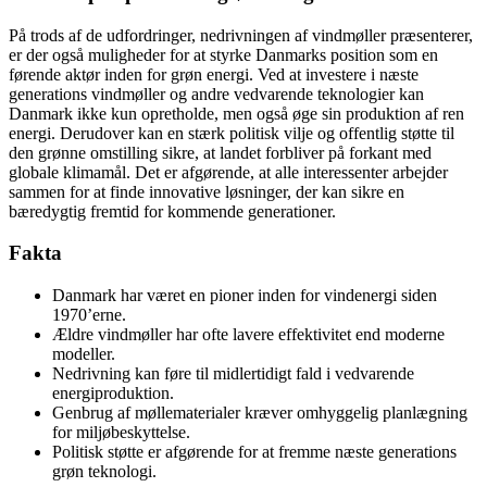
På trods af de udfordringer, nedrivningen af vindmøller præsenterer,
er der også muligheder for at styrke Danmarks position som en
førende aktør inden for grøn energi. Ved at investere i næste
generations vindmøller og andre vedvarende teknologier kan
Danmark ikke kun opretholde, men også øge sin produktion af ren
energi. Derudover kan en stærk politisk vilje og offentlig støtte til
den grønne omstilling sikre, at landet forbliver på forkant med
globale klimamål. Det er afgørende, at alle interessenter arbejder
sammen for at finde innovative løsninger, der kan sikre en
bæredygtig fremtid for kommende generationer.
Fakta
Danmark har været en pioner inden for vindenergi siden
1970’erne.
Ældre vindmøller har ofte lavere effektivitet end moderne
modeller.
Nedrivning kan føre til midlertidigt fald i vedvarende
energiproduktion.
Genbrug af møllematerialer kræver omhyggelig planlægning
for miljøbeskyttelse.
Politisk støtte er afgørende for at fremme næste generations
grøn teknologi.