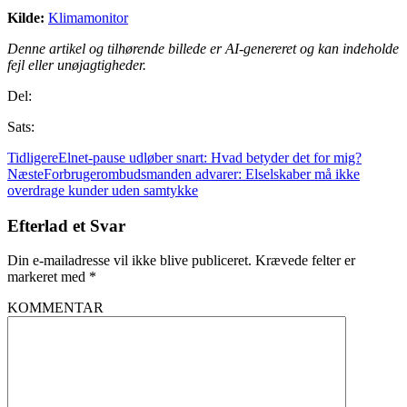
Kilde:
Klimamonitor
Denne artikel og tilhørende billede er AI-genereret og kan indeholde
fejl eller unøjagtigheder.
Del:
Sats:
Tidligere
Elnet-pause udløber snart: Hvad betyder det for mig?
Næste
Forbrugerombudsmanden advarer: Elselskaber må ikke
overdrage kunder uden samtykke
Efterlad et Svar
Din e-mailadresse vil ikke blive publiceret.
Krævede felter er
markeret med
*
KOMMENTAR