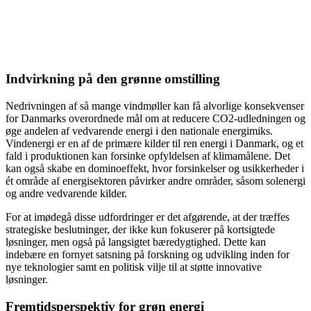
Indvirkning på den grønne omstilling
Nedrivningen af så mange vindmøller kan få alvorlige konsekvenser
for Danmarks overordnede mål om at reducere CO2-udledningen og
øge andelen af vedvarende energi i den nationale energimiks.
Vindenergi er en af de primære kilder til ren energi i Danmark, og et
fald i produktionen kan forsinke opfyldelsen af klimamålene. Det
kan også skabe en dominoeffekt, hvor forsinkelser og usikkerheder i
ét område af energisektoren påvirker andre områder, såsom solenergi
og andre vedvarende kilder.
For at imødegå disse udfordringer er det afgørende, at der træffes
strategiske beslutninger, der ikke kun fokuserer på kortsigtede
løsninger, men også på langsigtet bæredygtighed. Dette kan
indebære en fornyet satsning på forskning og udvikling inden for
nye teknologier samt en politisk vilje til at støtte innovative
løsninger.
Fremtidsperspektiv for grøn energi