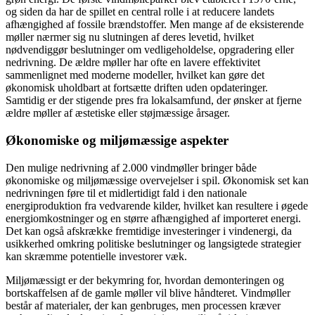
og siden da har de spillet en central rolle i at reducere landets
afhængighed af fossile brændstoffer. Men mange af de eksisterende
møller nærmer sig nu slutningen af deres levetid, hvilket
nødvendiggør beslutninger om vedligeholdelse, opgradering eller
nedrivning. De ældre møller har ofte en lavere effektivitet
sammenlignet med moderne modeller, hvilket kan gøre det
økonomisk uholdbart at fortsætte driften uden opdateringer.
Samtidig er der stigende pres fra lokalsamfund, der ønsker at fjerne
ældre møller af æstetiske eller støjmæssige årsager.
Økonomiske og miljømæssige aspekter
Den mulige nedrivning af 2.000 vindmøller bringer både
økonomiske og miljømæssige overvejelser i spil. Økonomisk set kan
nedrivningen føre til et midlertidigt fald i den nationale
energiproduktion fra vedvarende kilder, hvilket kan resultere i øgede
energiomkostninger og en større afhængighed af importeret energi.
Det kan også afskrække fremtidige investeringer i vindenergi, da
usikkerhed omkring politiske beslutninger og langsigtede strategier
kan skræmme potentielle investorer væk.
Miljømæssigt er der bekymring for, hvordan demonteringen og
bortskaffelsen af de gamle møller vil blive håndteret. Vindmøller
består af materialer, der kan genbruges, men processen kræver