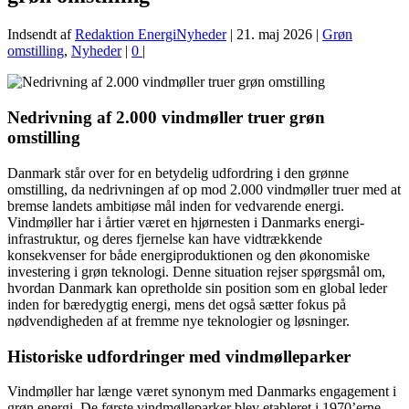
Indsendt af
Redaktion EnergiNyheder
|
21. maj 2026
|
Grøn
omstilling
,
Nyheder
|
0
|
Nedrivning af 2.000 vindmøller truer grøn
omstilling
Danmark står over for en betydelig udfordring i den grønne
omstilling, da nedrivningen af op mod 2.000 vindmøller truer med at
bremse landets ambitiøse mål inden for vedvarende energi.
Vindmøller har i årtier været en hjørnesten i Danmarks energi-
infrastruktur, og deres fjernelse kan have vidtrækkende
konsekvenser for både energiproduktionen og den økonomiske
investering i grøn teknologi. Denne situation rejser spørgsmål om,
hvordan Danmark kan opretholde sin position som en global leder
inden for bæredygtig energi, mens det også sætter fokus på
nødvendigheden af at fremme nye teknologier og løsninger.
Historiske udfordringer med vindmølleparker
Vindmøller har længe været synonym med Danmarks engagement i
grøn energi. De første vindmølleparker blev etableret i 1970’erne,