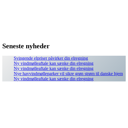
Seneste nyheder
Svingende elpriser påvirker din elregning
Ny vindmølleaftale kan sænke din elregning
Ny vindmølleaftale kan sænke din elregning
Nye havvindmølleparker vil sikre grøn strøm til danske hjem
Ny vindmølleaftale kan sænke din elregning