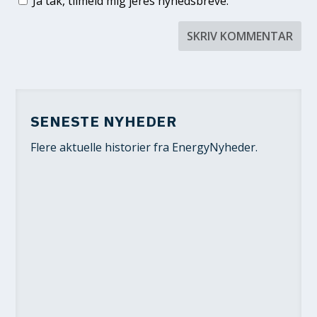
Ja tak, tilmeld mig jeres nyhedsbreve.
SENESTE NYHEDER
Flere aktuelle historier fra EnergyNyheder.
NY VINDMØLLEAFTALE KAN
SÆNKE DIN ELREGNING
6. aug 2026
|
Nyheder
,
Vindenergi
|