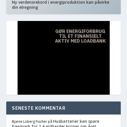
Ny verdensrekord i energiproduktion kan påvirke
din elregning
REKLAME
GØR ENERGIFORBRUG
TIL ET FINANSIELT
AKTIV MED LOADBANK
SENESTE KOMMENTAR
Husbatterier kan spare
Bjarne Loberg Fischer
på
Danmark for 1,4 milliarder kroner om året