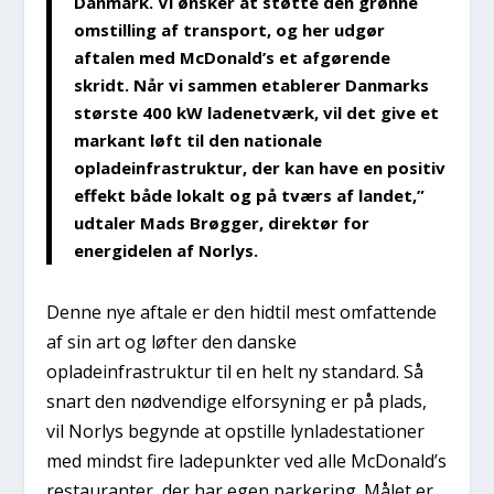
Danmark. Vi ønsker at støtte den grønne
omstilling af transport, og her udgør
aftalen med McDonald’s et afgørende
skridt. Når vi sammen etablerer Danmarks
største 400 kW ladenetværk, vil det give et
markant løft til den nationale
opladeinfrastruktur, der kan have en positiv
effekt både lokalt og på tværs af landet,”
udtaler Mads Brøgger, direktør for
energidelen af Norlys.
Denne nye aftale er den hidtil mest omfattende
af sin art og løfter den danske
opladeinfrastruktur til en helt ny standard. Så
snart den nødvendige elforsyning er på plads,
vil Norlys begynde at opstille lynladestationer
med mindst fire ladepunkter ved alle McDonald’s
restauranter, der har egen parkering. Målet er,