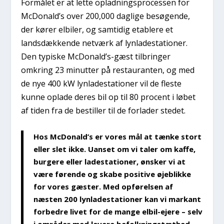
Formålet er at lette opladningsprocessen for
McDonald’s over 200,000 daglige besøgende,
der kører elbiler, og samtidig etablere et
landsdækkende netværk af lynladestationer.
Den typiske McDonald’s-gæst tilbringer
omkring 23 minutter på restauranten, og med
de nye 400 kW lynladestationer vil de fleste
kunne oplade deres bil op til 80 procent i løbet
af tiden fra de bestiller til de forlader stedet.
Hos McDonald’s er vores mål at tænke stort
eller slet ikke. Uanset om vi taler om kaffe,
burgere eller ladestationer, ønsker vi at
være førende og skabe positive øjeblikke
for vores gæster. Med opførelsen af
næsten 200 lynladestationer kan vi markant
forbedre livet for de mange elbil-ejere – selv
i områder med lavere befolkningstæthed,