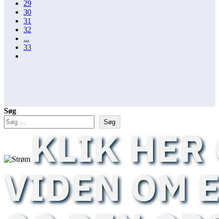
29
30
31
32
...
33
Søg
Søg
KLIK HER 
VIDEN OM 