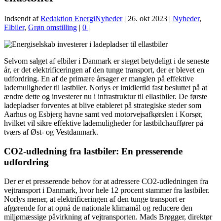
Indsendt af
Redaktion EnergiNyheder
|
26. okt 2023
|
Nyheder
,
Elbiler
,
Grøn omstilling
|
0
|
Selvom salget af elbiler i Danmark er steget betydeligt i de seneste
år, er det elektrificeringen af den tunge transport, der er blevet en
udfordring. En af de primære årsager er manglen på effektive
lademuligheder til lastbiler. Norlys er imidlertid fast besluttet på at
ændre dette og investerer nu i infrastruktur til ellastbiler. De første
ladepladser forventes at blive etableret på strategiske steder som
Aarhus og Esbjerg havne samt ved motorvejsafkørslen i Korsør,
hvilket vil sikre effektive lademuligheder for lastbilchauffører på
tværs af Øst- og Vestdanmark.
CO2-udledning fra lastbiler: En presserende
udfordring
Der er et presserende behov for at adressere CO2-udledningen fra
vejtransport i Danmark, hvor hele 12 procent stammer fra lastbiler.
Norlys mener, at elektrificeringen af den tunge transport er
afgørende for at opnå de nationale klimamål og reducere den
miljømæssige påvirkning af vejtransporten. Mads Brøgger, direktør