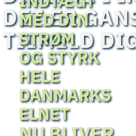
INDTÆGT
DET ER GAN
MED DIN
TILMELD DIG
STRØM
OG STYRK
HELE
DANMARKS
ELNET
NU BLIVER