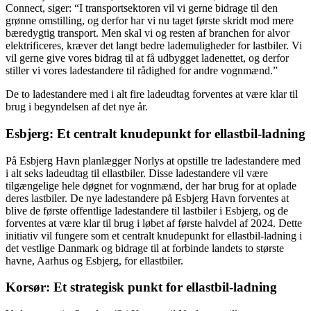
Connect, siger: “I transportsektoren vil vi gerne bidrage til den
grønne omstilling, og derfor har vi nu taget første skridt mod mere
bæredygtig transport. Men skal vi og resten af branchen for alvor
elektrificeres, kræver det langt bedre lademuligheder for lastbiler. Vi
vil gerne give vores bidrag til at få udbygget ladenettet, og derfor
stiller vi vores ladestandere til rådighed for andre vognmænd.”
De to ladestandere med i alt fire ladeudtag forventes at være klar til
brug i begyndelsen af det nye år.
Esbjerg: Et centralt knudepunkt for ellastbil-ladning
På Esbjerg Havn planlægger Norlys at opstille tre ladestandere med
i alt seks ladeudtag til ellastbiler. Disse ladestandere vil være
tilgængelige hele døgnet for vognmænd, der har brug for at oplade
deres lastbiler. De nye ladestandere på Esbjerg Havn forventes at
blive de første offentlige ladestandere til lastbiler i Esbjerg, og de
forventes at være klar til brug i løbet af første halvdel af 2024. Dette
initiativ vil fungere som et centralt knudepunkt for ellastbil-ladning i
det vestlige Danmark og bidrage til at forbinde landets to største
havne, Aarhus og Esbjerg, for ellastbiler.
Korsør: Et strategisk punkt for ellastbil-ladning