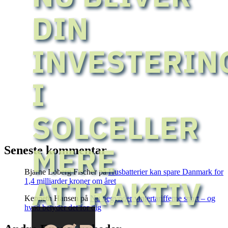
DIN
INVESTERIN
I
SOLCELLER
MERE
Seneste kommentar
Bjarne Loberg Fischer
på
Husbatterier kan spare Danmark for
ATTRAKTIV
1,4 milliarder kroner om året
Kenneth Hansen
på
Nu begynder vintertarifferne snart – og
hvad betyder det for dig