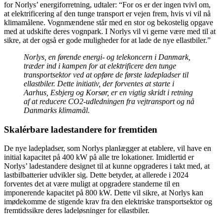
for Norlys’ energiforretning, udtaler: “For os er der ingen tvivl om,
at elektrificering af den tunge transport er vejen frem, hvis vi vil nå
klimamålene. Vognmændene står med en stor og bekostelig opgave
med at udskifte deres vognpark. I Norlys vil vi gerne være med til at
sikre, at der også er gode muligheder for at lade de nye ellastbiler.”
Norlys, en førende energi- og telekoncern i Danmark,
træder ind i kampen for at elektrificere den tunge
transportsektor ved at opføre de første ladepladser til
ellastbiler. Dette initiativ, der forventes at starte i
Aarhus, Esbjerg og Korsør, er en vigtig skridt i retning
af at reducere CO2-udledningen fra vejtransport og nå
Danmarks klimamål.
Skalérbare ladestandere for fremtiden
De nye ladepladser, som Norlys planlægger at etablere, vil have en
initial kapacitet på 400 kW på alle tre lokationer. Imidlertid er
Norlys’ ladestandere designet til at kunne opgraderes i takt med, at
lastbilbatterier udvikler sig. Dette betyder, at allerede i 2024
forventes det at være muligt at opgradere standerne til en
imponerende kapacitet på 800 kW. Dette vil sikre, at Norlys kan
imødekomme de stigende krav fra den elektriske transportsektor og
fremtidssikre deres ladeløsninger for ellastbiler.