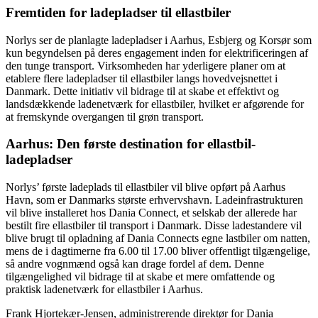
Fremtiden for ladepladser til ellastbiler
Norlys ser de planlagte ladepladser i Aarhus, Esbjerg og Korsør som
kun begyndelsen på deres engagement inden for elektrificeringen af
den tunge transport. Virksomheden har yderligere planer om at
etablere flere ladepladser til ellastbiler langs hovedvejsnettet i
Danmark. Dette initiativ vil bidrage til at skabe et effektivt og
landsdækkende ladenetværk for ellastbiler, hvilket er afgørende for
at fremskynde overgangen til grøn transport.
Aarhus: Den første destination for ellastbil-
ladepladser
Norlys’ første ladeplads til ellastbiler vil blive opført på Aarhus
Havn, som er Danmarks største erhvervshavn. Ladeinfrastrukturen
vil blive installeret hos Dania Connect, et selskab der allerede har
bestilt fire ellastbiler til transport i Danmark. Disse ladestandere vil
blive brugt til opladning af Dania Connects egne lastbiler om natten,
mens de i dagtimerne fra 6.00 til 17.00 bliver offentligt tilgængelige,
så andre vognmænd også kan drage fordel af dem. Denne
tilgængelighed vil bidrage til at skabe et mere omfattende og
praktisk ladenetværk for ellastbiler i Aarhus.
Frank Hjortekær-Jensen, administrerende direktør for Dania