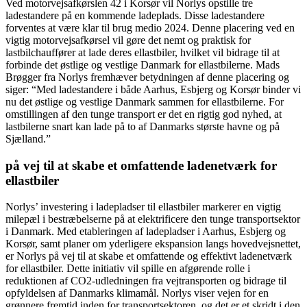
Ved motorvejsafkørslen 42 i Korsør vil Norlys opstille tre
ladestandere på en kommende ladeplads. Disse ladestandere
forventes at være klar til brug medio 2024. Denne placering ved en
vigtig motorvejsafkørsel vil gøre det nemt og praktisk for
lastbilchauffører at lade deres ellastbiler, hvilket vil bidrage til at
forbinde det østlige og vestlige Danmark for ellastbilerne. Mads
Brøgger fra Norlys fremhæver betydningen af denne placering og
siger: “Med ladestandere i både Aarhus, Esbjerg og Korsør binder vi
nu det østlige og vestlige Danmark sammen for ellastbilerne. For
omstillingen af den tunge transport er det en rigtig god nyhed, at
lastbilerne snart kan lade på to af Danmarks største havne og på
Sjælland.”
på vej til at skabe et omfattende ladenetværk for
ellastbiler
Norlys’ investering i ladepladser til ellastbiler markerer en vigtig
milepæl i bestræbelserne på at elektrificere den tunge transportsektor
i Danmark. Med etableringen af ladepladser i Aarhus, Esbjerg og
Korsør, samt planer om yderligere ekspansion langs hovedvejsnettet,
er Norlys på vej til at skabe et omfattende og effektivt ladenetværk
for ellastbiler. Dette initiativ vil spille en afgørende rolle i
reduktionen af CO2-udledningen fra vejtransporten og bidrage til
opfyldelsen af Danmarks klimamål. Norlys viser vejen for en
grønnere fremtid inden for transportsektoren, og det er et skridt i den