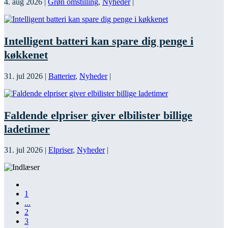
4. aug 2026
|
Grøn omstilling
,
Nyheder
|
Intelligent batteri kan spare dig penge i
køkkenet
31. jul 2026
|
Batterier
,
Nyheder
|
Faldende elpriser giver elbilister billige
ladetimer
31. jul 2026
|
Elpriser
,
Nyheder
|
1
...
2
3