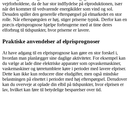
vejrforholdene, da de har stor indflydelse på elproduktionen, især
når det kommer til vedvarende energikilder som vind og sol.
Desuden spiller den generelle efterspørgsel på elmarkedet en stor
rolle. Når efterspørgslen er høj, stiger priserne typisk. Derfor kan en
præcis elprisprognose hjælpe forbrugerne med at time deres
elforbrug til tidspunkter, hvor priserne er lavere.
Praktiske anvendelser af elprisprognoser
At have adgang til en elprisprognose kan gøre en stor forskel i,
hvordan man planlægger sine daglige aktiviteter. For eksempel kan
du vælge at lade dine elektriske apparater som opvaskemaskiner,
vaskemaskiner og tørretumblere køre i perioder med lavere elpriser.
Dette kan ikke kun reducere dine eludgifter, men også mindske
belastningen på elnettet i perioder med høj efterspørgsel. Derudover
kan du overveje at oplade din elbil på tidspunkter, hvor elprisen er
lav, hvilket kan føre til betydelige besparelser over tid.