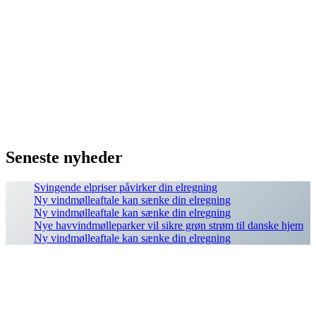
Seneste nyheder
Svingende elpriser påvirker din elregning
Ny vindmølleaftale kan sænke din elregning
Ny vindmølleaftale kan sænke din elregning
Nye havvindmølleparker vil sikre grøn strøm til danske hjem
Ny vindmølleaftale kan sænke din elregning