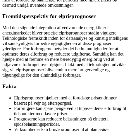
dermed undgå uventede omkostninger.
Fremtidsperspektiv for elprisprognoser
Med den stigende integration af vedvarende energikilder i
energimarkedet bliver præcise elprisprognoser stadig vigtigere.
Teknologiske fremskridt inden for dataanalyse og kunstig intelligens
vil sandsynligvis forbedre nøjagtigheden af disse prognoser
yderligere. For forbrugerne betyder det bedre muligheder for at
optimere deres elforbrug og reducere udgifterne. Samtidig kan det
hjælpe med at fremme en mere bæredygtig energibrug ved at
udjævne elforbruget over døgnet. I takt med at teknologien udvikler
sig, vil elprisprognoser blive endnu mere brugervenlige og
tilgængelige for den almindelige forbruger.
Fakta
Elprisprognoser hjælper med at forudsige prisændringer
baseret på vejr og efterspørgsel.
Forbrugere kan spare penge ved at tilpasse deres elforbrug til
tidspunkter med lavere priser.
Prognoserne kan reducere belastningen på elnettet i
spidsbelastningsperioder.
Virksomheder kan bruge prognoser til at planlægge