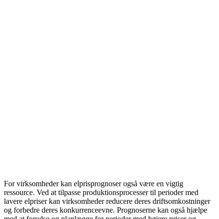
For virksomheder kan elprisprognoser også være en vigtig
ressource. Ved at tilpasse produktionsprocesser til perioder med
lavere elpriser kan virksomheder reducere deres driftsomkostninger
og forbedre deres konkurrenceevne. Prognoserne kan også hjælpe
med at forudse og planlægge for perioder med højere priser og