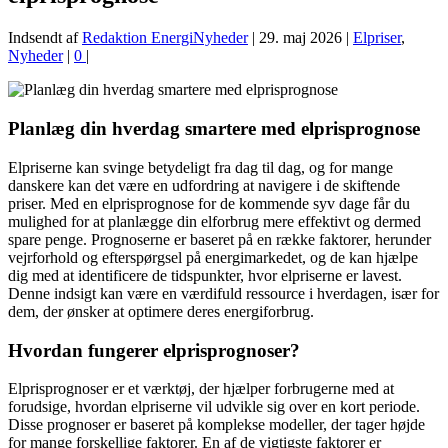
Indsendt af
Redaktion EnergiNyheder
|
29. maj 2026
|
Elpriser
,
Nyheder
|
0
|
Planlæg din hverdag smartere med elprisprognose
Elpriserne kan svinge betydeligt fra dag til dag, og for mange
danskere kan det være en udfordring at navigere i de skiftende
priser. Med en elprisprognose for de kommende syv dage får du
mulighed for at planlægge din elforbrug mere effektivt og dermed
spare penge. Prognoserne er baseret på en række faktorer, herunder
vejrforhold og efterspørgsel på energimarkedet, og de kan hjælpe
dig med at identificere de tidspunkter, hvor elpriserne er lavest.
Denne indsigt kan være en værdifuld ressource i hverdagen, især for
dem, der ønsker at optimere deres energiforbrug.
Hvordan fungerer elprisprognoser?
Elprisprognoser er et værktøj, der hjælper forbrugerne med at
forudsige, hvordan elpriserne vil udvikle sig over en kort periode.
Disse prognoser er baseret på komplekse modeller, der tager højde
for mange forskellige faktorer. En af de vigtigste faktorer er