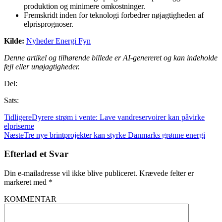
produktion og minimere omkostninger.
Fremskridt inden for teknologi forbedrer nøjagtigheden af
elprisprognoser.
Kilde:
Nyheder Energi Fyn
Denne artikel og tilhørende billede er AI-genereret og kan indeholde
fejl eller unøjagtigheder.
Del:
Sats:
Tidligere
Dyrere strøm i vente: Lave vandreservoirer kan påvirke
elpriserne
Næste
Tre nye brintprojekter kan styrke Danmarks grønne energi
Efterlad et Svar
Din e-mailadresse vil ikke blive publiceret.
Krævede felter er
markeret med
*
KOMMENTAR