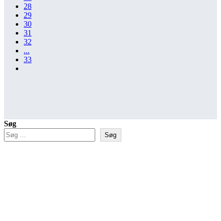
28
29
30
31
32
...
33
Søg
Søg