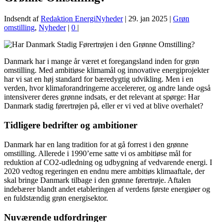
Indsendt af
Redaktion EnergiNyheder
|
29. jan 2025
|
Grøn
omstilling
,
Nyheder
|
0
|
Danmark har i mange år været et foregangsland inden for grøn
omstilling. Med ambitiøse klimamål og innovative energiprojekter
har vi sat en høj standard for bæredygtig udvikling. Men i en
verden, hvor klimaforandringerne accelererer, og andre lande også
intensiverer deres grønne indsats, er det relevant at spørge: Har
Danmark stadig førertrøjen på, eller er vi ved at blive overhalet?
Tidligere bedrifter og ambitioner
Danmark har en lang tradition for at gå forrest i den grønne
omstilling. Allerede i 1990’erne satte vi os ambitiøse mål for
reduktion af CO2-udledning og udbygning af vedvarende energi. I
2020 vedtog regeringen en endnu mere ambitiøs klimaaftale, der
skal bringe Danmark tilbage i den grønne førertrøje. Aftalen
indebærer blandt andet etableringen af verdens første energiøer og
en fuldstændig grøn energisektor.
Nuværende udfordringer