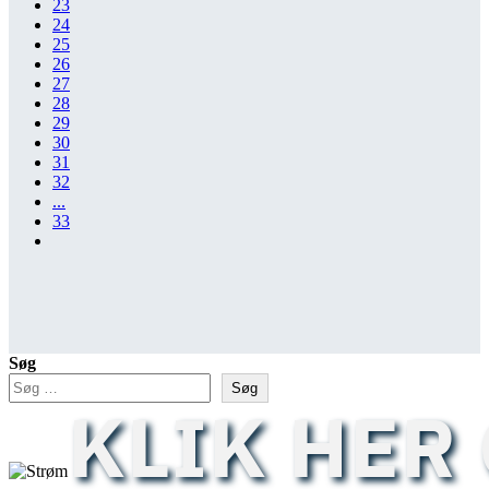
23
24
25
26
27
28
29
30
31
32
...
33
Søg
Søg
KLIK HER 