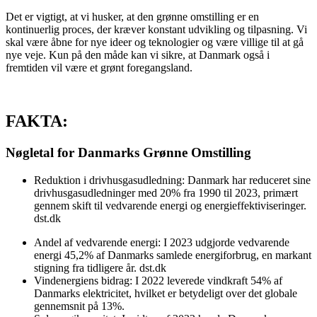
Det er vigtigt, at vi husker, at den grønne omstilling er en
kontinuerlig proces, der kræver konstant udvikling og tilpasning. Vi
skal være åbne for nye ideer og teknologier og være villige til at gå
nye veje. Kun på den måde kan vi sikre, at Danmark også i
fremtiden vil være et grønt foregangsland.
FAKTA:
Nøgletal for Danmarks Grønne Omstilling
Reduktion i drivhusgasudledning: Danmark har reduceret sine
drivhusgasudledninger med 20% fra 1990 til 2023, primært
gennem skift til vedvarende energi og energieffektiviseringer.
dst.dk
Andel af vedvarende energi: I 2023 udgjorde vedvarende
energi 45,2% af Danmarks samlede energiforbrug, en markant
stigning fra tidligere år. dst.dk
Vindenergiens bidrag: I 2022 leverede vindkraft 54% af
Danmarks elektricitet, hvilket er betydeligt over det globale
gennemsnit på 13%.