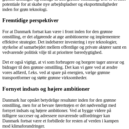
potentiale for at skabe nye arbejdspladser og eksportmuligheder
inden for grøn teknologi.
Fremtidige perspektiver
For at Danmark fortsat kan være i front inden for den grønne
omstilling, er det afgørende at øge ambitionerne og implementere
effektive strategier. Det indebærer investering i nye teknologier,
styrkelse af samarbejdet mellem offentlige og private aktører samt en
vedvarende politisk vilje til at prioritere bæredygtighed.
Det er også vigtigt, at vi som forbrugere og borgere tager ansvar og
bidrager til den grønne omstilling. Det kan vi gøre ved at ændre
vores adfærd, f.eks. ved at spare på energien, vælge grønne
transportformer og støtte grønne virksomheder.
Fornyet indsats og højere ambitioner
Danmark har opnået betydelige resultater inden for den grønne
omstilling, men for at bevare førertrøjen er det nødvendigt med
fornyet indsats og højere ambitioner. Ved at bygge videre på
tidligere succeser og adressere nuværende udfordringer kan
Danmark fortsat være et forbillede for resten af verden i kampen
mod klimaforandringer.