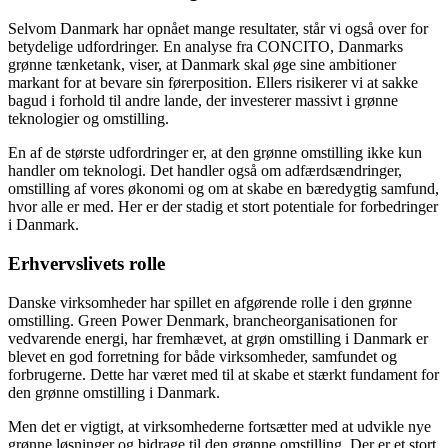
Selvom Danmark har opnået mange resultater, står vi også over for
betydelige udfordringer. En analyse fra CONCITO, Danmarks
grønne tænketank, viser, at Danmark skal øge sine ambitioner
markant for at bevare sin førerposition. Ellers risikerer vi at sakke
bagud i forhold til andre lande, der investerer massivt i grønne
teknologier og omstilling.
En af de største udfordringer er, at den grønne omstilling ikke kun
handler om teknologi. Det handler også om adfærdsændringer,
omstilling af vores økonomi og om at skabe en bæredygtig samfund,
hvor alle er med. Her er der stadig et stort potentiale for forbedringer
i Danmark.
Erhvervslivets rolle
Danske virksomheder har spillet en afgørende rolle i den grønne
omstilling. Green Power Denmark, brancheorganisationen for
vedvarende energi, har fremhævet, at grøn omstilling i Danmark er
blevet en god forretning for både virksomheder, samfundet og
forbrugerne. Dette har været med til at skabe et stærkt fundament for
den grønne omstilling i Danmark.
Men det er vigtigt, at virksomhederne fortsætter med at udvikle nye
grønne løsninger og bidrage til den grønne omstilling. Der er et stort