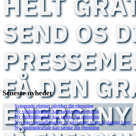
HELT GRA
SEND OS D
PRESSEME
FÅ DEN GR
Seneste nyheder
ENERGINY
Svingende elpriser påvirker din elregning
Ny vindmølleaftale kan sænke din elregning
Ny vindmølleaftale kan sænke din elregning
Nye havvindmølleparker vil sikre grøn strøm til danske hjem
Ny vindmølleaftale kan sænke din elregning