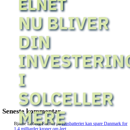
ELNET
NU BLIVER
DIN
INVESTERIN
I
SOLCELLER
MERE
Seneste kommentar
Bjarne Loberg Fischer
på
Husbatterier kan spare Danmark for
1,4 milliarder kroner om året