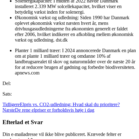
Solenergikapacitet: I midten af 2022 havde Danmark
installeret 2.339 MW solcellekapacitet, hvilket viser en
betydelig vækst inden for solenergi.
Økonomisk vækst og udledning: Siden 1990 har Danmark
oplevet økonomisk vækst næsten hvert år, mens
drivhusgasudledningerne fra økonomien generelt er faldet
efter 2006, hvilket indikerer en afkobling mellem økonomisk
vækst og udledning. dst.dk
Planter 1 milliard træer: I 2024 annoncerede Danmark en plan
om at plante 1 milliard træer og omdanne 10% af
landbrugsarealet til skov og naturområder over de næste 20 år
for at reducere brugen af gødning og forbedre biodiversiteten.
apnews.com
Del:
Sats:
Tidligere
Elpris vs. CO2-udledning: Hvad skal du prioritere?
Næste
De rene elpriser er forholdsvis høje i dag
Efterlad et Svar
Din e-mailadresse vil ikke blive publiceret.
Krævede felter er