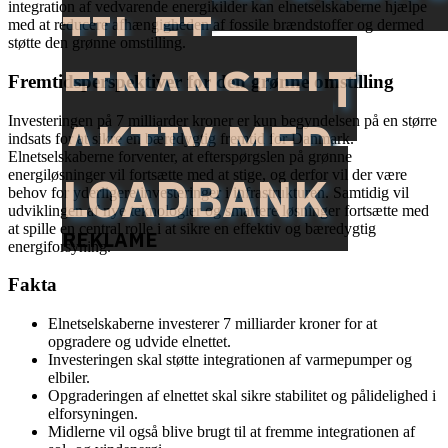
integration af vedvarende energikilder kan elnetselskaberne hjælpe
TIL ET
med at reducere afhængigheden af fossile brændstoffer og dermed
støtte den grønne omstilling.
FINANSIELT
Fremtidsperspektiver for den grønne omstilling
AKTIV MED
Investeringen på 7 milliarder kroner er kun begyndelsen på en større
indsats for at sikre en bæredygtig fremtid for Danmark.
Elnetselskaberne forventer, at efterspørgslen på grønne
energiløsninger vil fortsætte med at stige, og derfor vil der være
LOADBANK
behov for yderligere investeringer i infrastrukturen. Samtidig vil
udviklingen af nye teknologier og smartere løsninger fortsætte med
at spille en central rolle i at sikre en effektiv og bæredygtig
REKLAME
energiforsyning.
Fakta
Elnetselskaberne investerer 7 milliarder kroner for at
opgradere og udvide elnettet.
Investeringen skal støtte integrationen af varmepumper og
elbiler.
Opgraderingen af elnettet skal sikre stabilitet og pålidelighed i
elforsyningen.
Midlerne vil også blive brugt til at fremme integrationen af