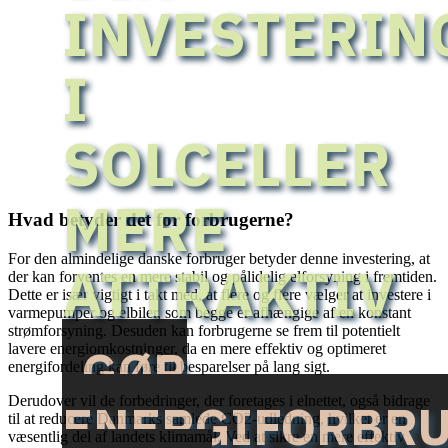
INVESTERIN
I
SOLCELLER
MERE
Hvad betyder det for forbrugerne?
For den almindelige danske forbruger betyder denne investering, at
ATTRAKTIV
der kan forventes en mere stabil og pålidelig elforsyning i fremtiden.
Dette er især vigtigt i takt med, at flere og flere vælger at investere i
varmepumper og elbiler, som begge er afhængige af en konstant
strømforsyning. Desuden kan forbrugerne se frem til potentielt
GØR
lavere energiomkostninger, da en mere effektiv og optimeret
energifordeling kan føre til besparelser på lang sigt.
Derudover vil de forbedringer, der foretages i elnettet, også bidrage
ENERGIFORBR
til at reducere Danmarks samlede CO2-udledning, hvilket er en
væsentlig del af landets klimamål. Ved at sikre en mere effektiv