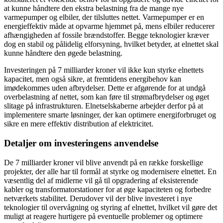
at kunne håndtere den ekstra belastning fra de mange nye
varmepumper og elbiler, der tilsluttes nettet. Varmepumper er en
energieffektiv måde at opvarme hjemmet på, mens elbiler reducerer
afhængigheden af fossile brændstoffer. Begge teknologier kræver
dog en stabil og pålidelig elforsyning, hvilket betyder, at elnettet skal
kunne håndtere den øgede belastning.
Investeringen på 7 milliarder kroner vil ikke kun styrke elnettets
kapacitet, men også sikre, at fremtidens energibehov kan
imødekommes uden afbrydelser. Dette er afgørende for at undgå
overbelastning af nettet, som kan føre til strømafbrydelser og øget
slitage på infrastrukturen. Elnetselskaberne arbejder derfor på at
implementere smarte løsninger, der kan optimere energiforbruget og
sikre en mere effektiv distribution af elektricitet.
Detaljer om investeringens anvendelse
De 7 milliarder kroner vil blive anvendt på en række forskellige
projekter, der alle har til formål at styrke og modernisere elnettet. En
væsentlig del af midlerne vil gå til opgradering af eksisterende
kabler og transformatorstationer for at øge kapaciteten og forbedre
netværkets stabilitet. Derudover vil der blive investeret i nye
teknologier til overvågning og styring af elnettet, hvilket vil gøre det
muligt at reagere hurtigere på eventuelle problemer og optimere