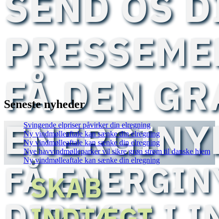
SEND OS D
PRESSEME
FÅ DEN GR
Seneste nyheder
ENERGINY
Svingende elpriser påvirker din elregning
Ny vindmølleaftale kan sænke din elregning
Ny vindmølleaftale kan sænke din elregning
Nye havvindmølleparker vil sikre grøn strøm til danske hjem
Ny vindmølleaftale kan sænke din elregning
FÅ ENERGI
SKAB
DIREKTE I 
INDTÆGT