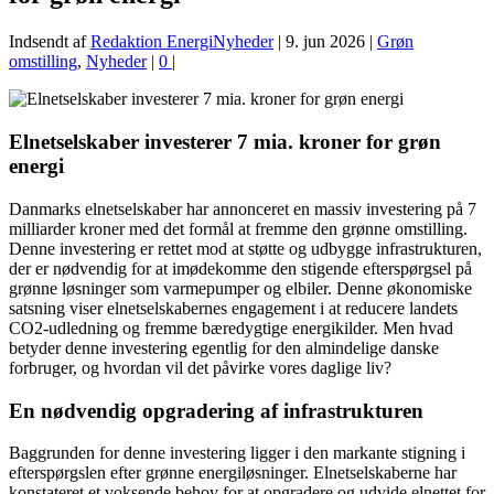
Indsendt af
Redaktion EnergiNyheder
|
9. jun 2026
|
Grøn
omstilling
,
Nyheder
|
0
|
Elnetselskaber investerer 7 mia. kroner for grøn
energi
Danmarks elnetselskaber har annonceret en massiv investering på 7
milliarder kroner med det formål at fremme den grønne omstilling.
Denne investering er rettet mod at støtte og udbygge infrastrukturen,
der er nødvendig for at imødekomme den stigende efterspørgsel på
grønne løsninger som varmepumper og elbiler. Denne økonomiske
satsning viser elnetselskabernes engagement i at reducere landets
CO2-udledning og fremme bæredygtige energikilder. Men hvad
betyder denne investering egentlig for den almindelige danske
forbruger, og hvordan vil det påvirke vores daglige liv?
En nødvendig opgradering af infrastrukturen
Baggrunden for denne investering ligger i den markante stigning i
efterspørgslen efter grønne energiløsninger. Elnetselskaberne har
konstateret et voksende behov for at opgradere og udvide elnettet for