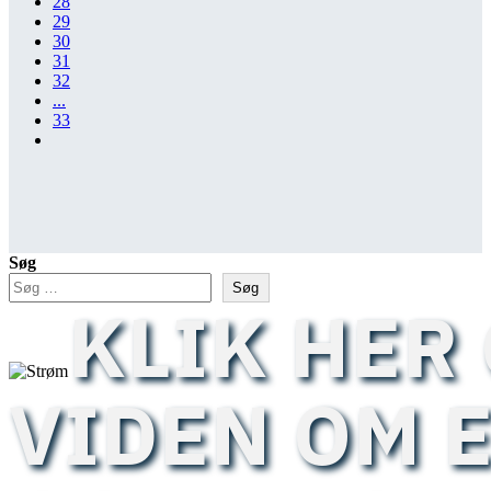
28
29
30
31
32
...
33
Søg
Søg
KLIK HER 
VIDEN OM 