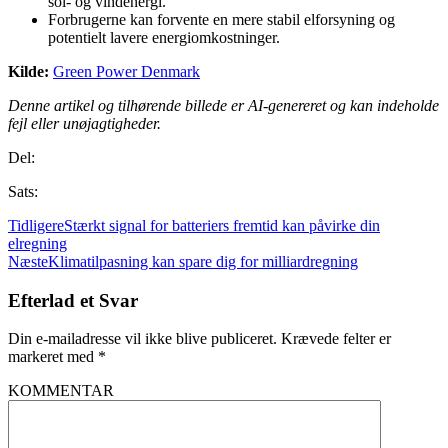
sol- og vindenergi.
Forbrugerne kan forvente en mere stabil elforsyning og
potentielt lavere energiomkostninger.
Kilde:
Green Power Denmark
Denne artikel og tilhørende billede er AI-genereret og kan indeholde
fejl eller unøjagtigheder.
Del:
Sats:
Tidligere
Stærkt signal for batteriers fremtid kan påvirke din
elregning
Næste
Klimatilpasning kan spare dig for milliardregning
Efterlad et Svar
Din e-mailadresse vil ikke blive publiceret.
Krævede felter er
markeret med
*
KOMMENTAR