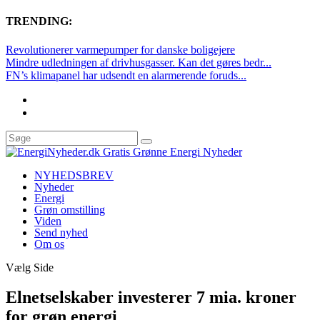
TRENDING:
Revolutionerer varmepumper for danske boligejere
Mindre udledningen af drivhusgasser. Kan det gøres bedr...
FN’s klimapanel har udsendt en alarmerende foruds...
NYHEDSBREV
Nyheder
Energi
Grøn omstilling
Viden
Send nyhed
Om os
Vælg Side
Elnetselskaber investerer 7 mia. kroner
for grøn energi