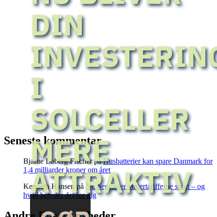
DIN
INVESTERIN
I
SOLCELLER
MERE
Seneste kommentar
Bjarne Loberg Fischer
på
Husbatterier kan spare Danmark for
ATTRAKTIV
1,4 milliarder kroner om året
Kenneth Hansen
på
Nu begynder vintertarifferne snart – og
hvad betyder det for dig
Andre Energi nyheder