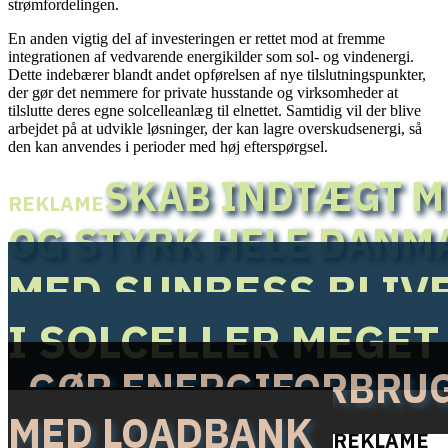
strømfordelingen.
En anden vigtig del af investeringen er rettet mod at fremme
integrationen af vedvarende energikilder som sol- og vindenergi.
Dette indebærer blandt andet opførelsen af nye tilslutningspunkter,
der gør det nemmere for private husstande og virksomheder at
tilslutte deres egne solcelleanlæg til elnettet. Samtidig vil der blive
arbejdet på at udvikle løsninger, der kan lagre overskudsenergi, så
den kan anvendes i perioder med høj efterspørgsel.
SKAB INDTÆGT M
REKLAME
OG STYRK HELE DANM
MED SUNBESS BLIVE
I SOLCELLER MEGET
GØR ENERGIFORBRUG 
MED LOADBANK
REKLAME