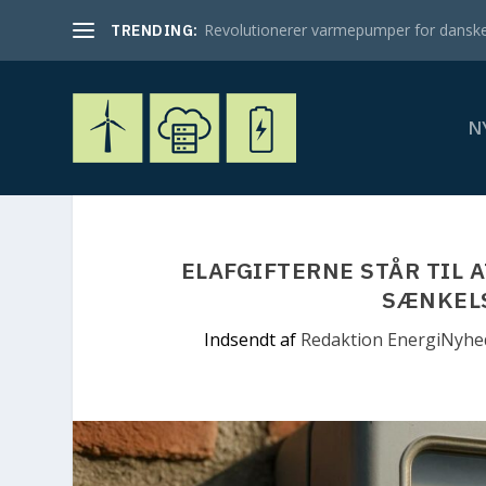
Revolutionerer varmepumper for danske
TRENDING:
N
ELAFGIFTERNE STÅR TIL A
SÆNKELS
Indsendt af
Redaktion EnergiNyhe