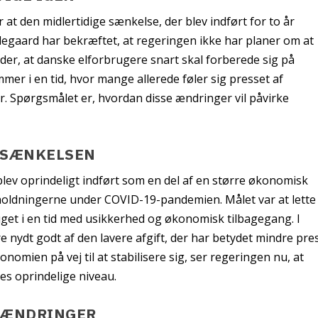
 at den midlertidige sænkelse, der blev indført for to år
degaard har bekræftet, at regeringen ikke har planer om at
er, at danske elforbrugere snart skal forberede sig på
mer i en tid, hvor mange allerede føler sig presset af
. Spørgsmålet er, hvordan disse ændringer vil påvirke
SSÆNKELSEN
blev oprindeligt indført som en del af en større økonomisk
holdningerne under COVID-19-pandemien. Målet var at lette
get i en tid med usikkerhed og økonomisk tilbagegang. I
 nydt godt af den lavere afgift, der har betydet mindre pre
mien på vej til at stabilisere sig, ser regeringen nu, at
eres oprindelige niveau.
 ÆNDRINGER