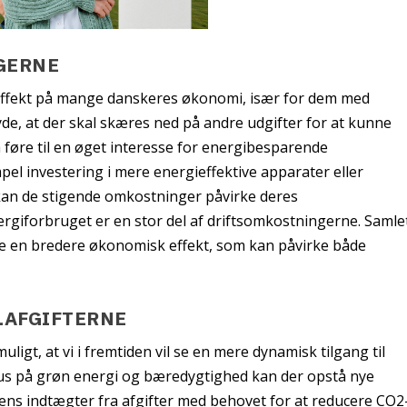
GERNE
g effekt på mange danskeres økonomi, især for dem med
de, at der skal skæres ned på andre udgifter for at kunne
 føre til en øget interesse for energibesparende
el investering i mere energieffektive apparater eller
r kan de stigende omkostninger påvirke deres
ergiforbruget er en stor del af driftsomkostningerne. Samle
øre en bredere økonomisk effekt, som kan påvirke både
LAFGIFTERNE
muligt, at vi i fremtiden vil se en mere dynamisk tilgang til
kus på grøn energi og bæredygtighed kan der opstå nye
atens indtægter fra afgifter med behovet for at reducere CO2