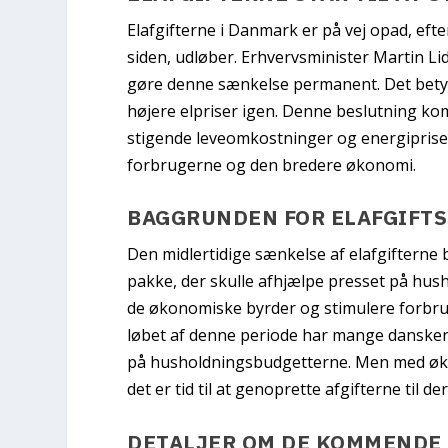
Elafgifterne i Danmark er på vej opad, efter
siden, udløber. Erhvervsminister Martin Li
gøre denne sænkelse permanent. Det betyd
højere elpriser igen. Denne beslutning kom
stigende leveomkostninger og energipriser
forbrugerne og den bredere økonomi.
BAGGRUNDEN FOR ELAFGIFT
Den midlertidige sænkelse af elafgifterne 
pakke, der skulle afhjælpe presset på hus
de økonomiske byrder og stimulere forbru
løbet af denne periode har mange danskere
på husholdningsbudgetterne. Men med økono
det er tid til at genoprette afgifterne til d
DETALJER OM DE KOMMENDE