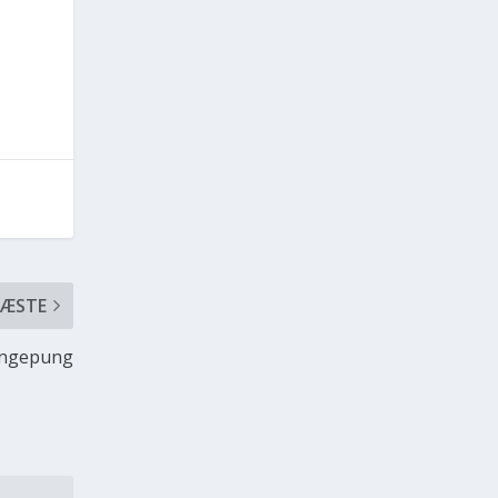
ÆSTE
pengepung