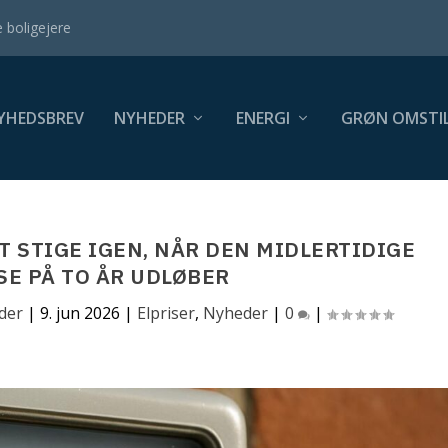
 boligejere
YHEDSBREV
NYHEDER
ENERGI
GRØN OMSTIL
T STIGE IGEN, NÅR DEN MIDLERTIDIGE
E PÅ TO ÅR UDLØBER
der
|
9. jun 2026
|
Elpriser
,
Nyheder
|
0
|