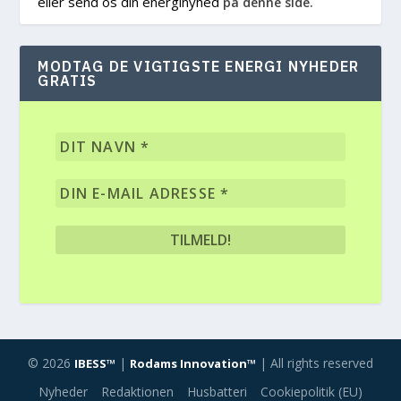
eller send os din energinyhed
på denne side.
MODTAG DE VIGTIGSTE ENERGI NYHEDER
GRATIS
© 2026
|
| All rights reserved
IBESS™
Rodams Innovation™
Nyheder
Redaktionen
Husbatteri
Cookiepolitik (EU)