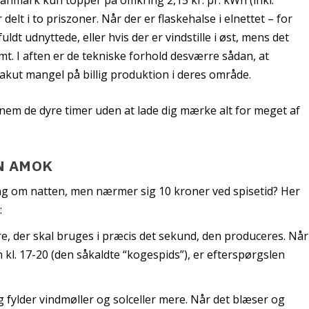
 delt i to priszoner. Når der er flaskehalse i elnettet – for
dt udnyttede, eller hvis der er vindstille i øst, mens det
mt. I aften er de tekniske forhold desværre sådan, at
akut mangel på billig produktion i deres område.
nem de dyre timer uden at lade dig mærke alt for meget af
N AMOK
g om natten, men nærmer sig 10 kroner ved spisetid? Her
:
e, der skal bruges i præcis det sekund, den produceres. Når
n kl. 17-20 (den såkaldte “kogespids”), er efterspørgslen
g fylder vindmøller og solceller mere. Når det blæser og