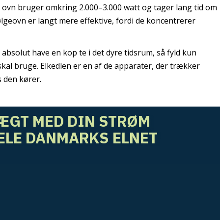
l ovn bruger omkring 2.000–3.000 watt og tager lang tid om
ølgeovn er langt mere effektive, fordi de koncentrerer
 absolut have en kop te i det dyre tidsrum, så fyld kun
kal bruge. Elkedlen er en af de apparater, der trækker
s den kører.
ÆGT MED DIN STRØM
ELE DANMARKS ELNET