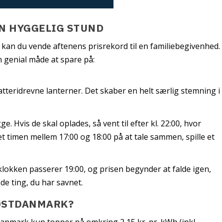
EN HYGGELIG STUND
 kan du vende aftenens prisrekord til en familiebegivenhed.
n genial måde at spare på:
tteridrevne lanterner. Det skaber en helt særlig stemning i
e. Hvis de skal oplades, så vent til efter kl. 22:00, hvor
det timen mellem 17:00 og 18:00 på at tale sammen, spille et
lokken passerer 19:00, og prisen begynder at falde igen,
e ting, du har savnet.
ØSTDANMARK?
tdanmark kun topper på omkring 2,15 kr. pr. kWh (inkl.