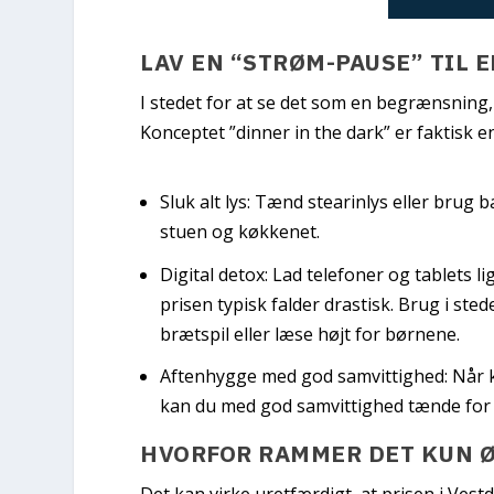
LAV EN “STRØM-PAUSE” TIL 
I stedet for at se det som en begrænsning,
Konceptet
”dinner in the dark”
er faktisk e
Sluk alt lys:
Tænd stearinlys eller brug ba
stuen og køkkenet.
Digital detox:
Lad telefoner og tablets ligg
prisen typisk falder drastisk. Brug i ste
brætspil eller læse højt for børnene.
Aftenhygge med god samvittighed:
Når k
kan du med god samvittighed tænde for d
HVORFOR RAMMER DET KUN 
Det kan virke uretfærdigt, at prisen i Ves