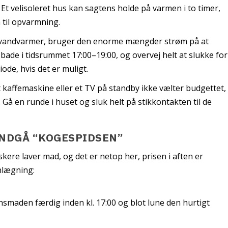
 Et velisoleret hus kan sagtens holde på varmen i to timer,
 til opvarmning.
k vandvarmer, bruger den enorme mængder strøm på at
ade i tidsrummet 17:00–19:00, og overvej helt at slukke for
de, hvis det er muligt.
kaffemaskine eller et TV på standby ikke vælter budgettet,
h. Gå en runde i huset og sluk helt på stikkontakten til de
UNDGÅ “KOGESPIDSEN”
kere laver mad, og det er netop her, prisen i aften er
anlægning:
nsmaden færdig inden kl. 17:00 og blot lune den hurtigt