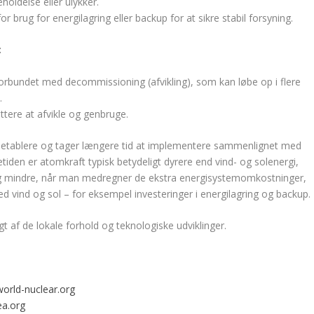
oldelse eller ulykker.
r brug for energilagring eller backup for at sikre stabil forsyning.
:
bundet med decommissioning (afvikling), som kan løbe op i flere
.
ettere at afvikle og genbruge.
t etablere og tager længere tid at implementere sammenlignet med
tiden er atomkraft typisk betydeligt dyrere end vind- og solenergi,
r dog mindre, når man medregner de ekstra energisystemomkostninger,
ed vind og sol – for eksempel investeringer i energilagring og backup.
 af de lokale forhold og teknologiske udviklinger.
orld-nuclear.org
ea.org