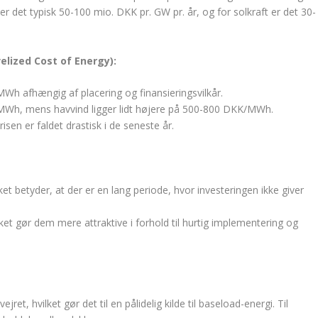
er det typisk 50-100 mio. DKK pr. GW pr. år, og for solkraft er det 30-
lized Cost of Energy):
h afhængig af placering og finansieringsvilkår.
Wh, mens havvind ligger lidt højere på 500-800 DKK/MWh.
en er faldet drastisk i de seneste år.
t betyder, at der er en lang periode, hvor investeringen ikke giver
lket gør dem mere attraktive i forhold til hurtig implementering og
et, hvilket gør det til en pålidelig kilde til baseload-energi. Til