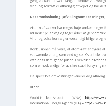
gengæld kan der være lange nedetider ved vedligeh
Vind- og solkraft er afhængig af vejret og har derfo
Decommissioning (afviklingsomkostninger)
Atomkraftværker har meget høje omkostninger for
milliarder pr. anlæg og tager årtier at gennemføre
Vind- og solcelleanlæg er væsentligt billigere og l
Konklusionen må være, at atomkraft er dyrere a
vedvarende energi som vind og sol. Over hele leve
ofte op til flere gange prisen. Forskellen blive
som er nødvendige for at sikre stabil forsyning m
De specifikke omkostninger varierer dog afhængigt
Kilder:
World Nuclear Association (WNA) –
https://www.w
International Energy Agency (IEA) –
https://www.i