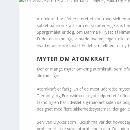
Atomkraft har i årtier været et kontroversielt e
satset på atomkraft som en stabil energikilde, h
Spørgsmålet er dog, om Danmark i lyset af klimafo
Er det en teknologi, vi burde overveje igen, elle
hvad er de reelle fakta? Er det simpelthen for dyrt
MYTER OM ATOMKRAFT
Der er mange myter omkring atomkraft, som ofte 
almindelige:
Atomkraft er farlig: En af de mest udbredte myter
Tjernobyl og Fukushima er dybt indprentet i offe
teknologien har udviklet sig markant siden de tidl
designet med flere sikkerhedssystemer, der gør d
Selv ved ulykker som Fukushima var det hovedsag
problemet, ikke selve atomteknologien. Desuden 