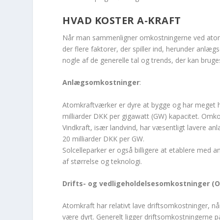
HVAD KOSTER A-KRAFT
Når man sammenligner omkostningerne ved atomkr
der flere faktorer, der spiller ind, herunder anlæ
nogle af de generelle tal og trends, der kan bruges 
Anlægsomkostninger
:
Atomkraftværker er dyre at bygge og har meget h
milliarder DKK per gigawatt (GW) kapacitet. Omkos
Vindkraft, især landvind, har væsentligt lavere an
20 milliarder DKK per GW.
Solcelleparker er også billigere at etablere me
af størrelse og teknologi.
Drifts- og vedligeholdelsesomkostninger (O
Atomkraft har relativt lave driftsomkostninger, nå
være dyrt. Generelt ligger driftsomkostningerne p