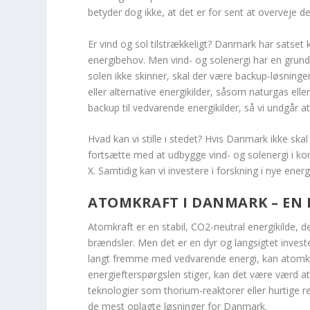
betyder dog ikke, at det er for sent at overveje d
Er vind og sol tilstrækkeligt? Danmark har satset k
energibehov. Men vind- og solenergi har en grundl
solen ikke skinner, skal der være backup-løsninge
eller alternative energikilder, såsom naturgas el
backup til vedvarende energikilder, så vi undgår 
Hvad kan vi stille i stedet? Hvis Danmark ikke ska
fortsætte med at udbygge vind- og solenergi i k
X. Samtidig kan vi investere i forskning i nye energ
ATOMKRAFT I DANMARK – EN 
Atomkraft er en stabil, CO2-neutral energikilde, de
brændsler. Men det er en dyr og langsigtet investe
langt fremme med vedvarende energi, kan atomkra
energiefterspørgslen stiger, kan det være værd at
teknologier som thorium-reaktorer eller hurtige reak
de mest oplagte løsninger for Danmark.