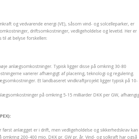
aft og vedvarende energi (VE), såsom vind- og solcelleparker, er
gsomkostninger, driftsomkostninger, vedligeholdelse og levetid. Her er
til at belyse forskellen:
øje anlægsomkostninger. Typisk ligger disse på omkring 30-80
tningerne varierer afhængigt af placering, teknologi og regulering.
lægsomkostninger. Et landbaseret vindkraftprojekt ligger typisk på 10-
d anlægsomkostninger på omkring 5-15 milliarder DKK per GW, afhængi
PEX):
r først anlægget er i drift, men vedligeholdelse og sikkerhedskrav kan
å omkring 200-400 mio. DKK pr. GW pr. år. Vind- og solkraft har også