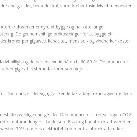
re energikilder, herunder kul, som dræber tusindvis af mennesker
. Atomkraftværker er dyre at bygge og har ofte lange
vestering. De gennemsnitlige omkostninger for at bygge et
der kroner per gigawatt kapacitet, mens sol- og vindparker koster
tivt billigt, og de har en levetid på op til 60-80 år. De producerer
e afhængige af eksterne faktorer som vejret.
for Danmark, er det vigtigt at kende fakta bag teknologien og dens
mest klimavenlige energikilder. Den producerer stort set ingen CO2
mod klimaforandringer. I lande som Frankrig har atomkraft været en
a næsten 70% af deres elektricitet kommer fra atomkraftværker.