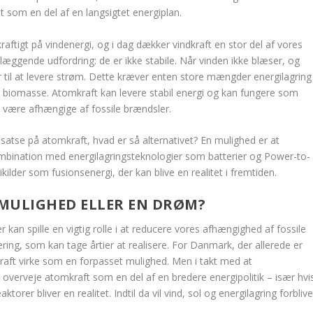
et som en del af en langsigtet energiplan.
raftigt på vindenergi, og i dag dækker vindkraft en stor del af vores
æggende udfordring: de er ikke stabile. Når vinden ikke blæser, og
r til at levere strøm. Dette kræver enten store mængder energilagring
ler biomasse. Atomkraft kan levere stabil energi og kan fungere som
at være afhængige af fossile brændsler.
l satse på atomkraft, hvad er så alternativet? En mulighed er at
ombination med energilagringsteknologier som batterier og Power-to-
ikilder som fusionsenergi, der kan blive en realitet i fremtiden.
MULIGHED ELLER EN DRØM?
r kan spille en vigtig rolle i at reducere vores afhængighed af fossile
ring, som kan tage årtier at realisere. For Danmark, der allerede er
ft virke som en forpasset mulighed. Men i takt med at
 overveje atomkraft som en del af en bredere energipolitik – især hvi
torer bliver en realitet. Indtil da vil vind, sol og energilagring forbliv