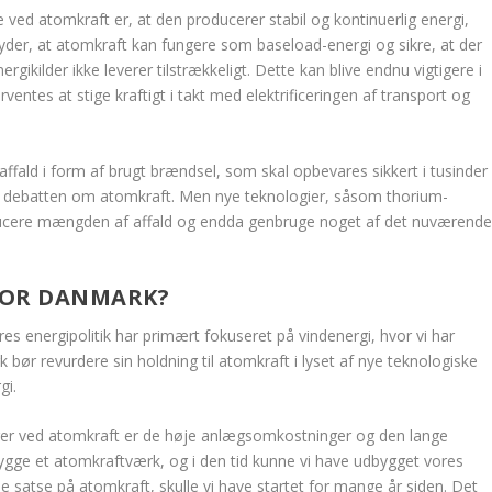
e ved atomkraft er, at den producerer stabil og kontinuerlig energi,
tyder, at atomkraft kan fungere som baseload-energi og sikre, at der
rgikilder ikke leverer tilstrækkeligt. Dette kan blive endnu vigtigere i
rventes at stige kraftigt i takt med elektrificeringen af transport og
affald i form af brugt brændsel, som skal opbevares sikkert i tusinder
r i debatten om atomkraft. Men nye teknologier, såsom thorium-
reducere mængden af affald og endda genbruge noget af det nuværend
FOR DANMARK?
es energipolitik har primært fokuseret på vindenergi, hvor vi har
ør revurdere sin holdning til atomkraft i lyset af nye teknologiske
gi.
ringer ved atomkraft er de høje anlægsomkostninger og den lange
 bygge et atomkraftværk, og i den tid kunne vi have udbygget vores
e satse på atomkraft, skulle vi have startet for mange år siden. Det