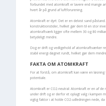
forbundet med atomkraft er lavere end mange and
hvert år på grund af luftforurening.
Atomkraft er dyrt: Det er en delvist sand påstand
konstruktionstider, hvilket gør dem til en stor in
atomkraftværk ligger ofte mellem 30 og 80 milliar
betydeligt mindre.
Dog er drift og vedligehold af atomkraftværker rela
stabil energi døgnet rundt, hvilket gør dem mindr
FAKTA OM ATOMKRAFT
For at forstå, om atomkraft kan være en løsning 
potentiale.
Atomkraft er CO2-neutral: Atomkraft er en af de 
under drift og er derfor et oplagt valg i kampen 
vigtig faktor i at holde CO2-udledningen nede, d