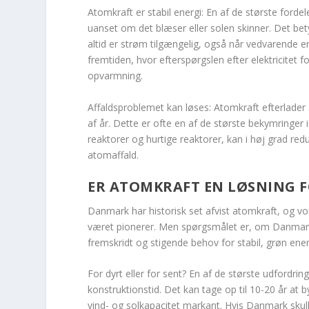
Atomkraft er stabil energi: En af de største fordel
uanset om det blæser eller solen skinner. Det be
altid er strøm tilgængelig, også når vedvarende ene
fremtiden, hvor efterspørgslen efter elektricitet fo
opvarmning.
Affaldsproblemet kan løses: Atomkraft efterlader 
af år. Dette er ofte en af de største bekymringe
reaktorer og hurtige reaktorer, kan i høj grad 
atomaffald.
ER ATOMKRAFT EN LØSNING 
Danmark har historisk set afvist atomkraft, og vor
været pionerer. Men spørgsmålet er, om Danmark b
fremskridt og stigende behov for stabil, grøn ener
For dyrt eller for sent? En af de største udford
konstruktionstid. Det kan tage op til 10-20 år at
vind- og solkapacitet markant. Hvis Danmark skull