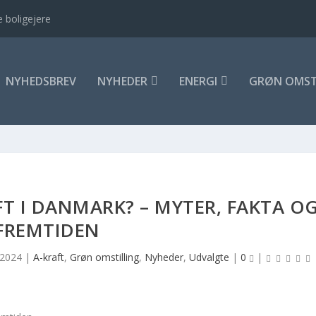
 boligejere
NYHEDSBREV
NYHEDER
ENERGI
GRØN OMST
T I DANMARK? – MYTER, FAKTA O
FREMTIDEN
 2024
|
A-kraft
,
Grøn omstilling
,
Nyheder
,
Udvalgte
|
0
|