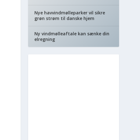
Nye havvindmølleparker vil sikre
grøn strøm til danske hjem
Ny vindmølleaftale kan sænke din
elregning
e