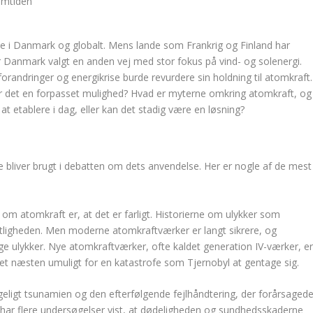
mne i Danmark og globalt. Mens lande som Frankrig og Finland har
ar Danmark valgt en anden vej med stor fokus på vind- og solenergi.
randringer og energikrise burde revurdere sin holdning til atomkraft.
r er det en forpasset mulighed? Hvad er myterne omkring atomkraft, og
 at etablere i dag, eller kan det stadig være en løsning?
bliver brugt i debatten om dets anvendelse. Her er nogle af de mest
 om atomkraft er, at det er farligt. Historierne om ulykker som
ntligheden. Men moderne atomkraftværker er langt sikrere, og
ige ulykker. Nye atomkraftværker, ofte kaldet generation IV-værker, e
et næsten umuligt for en katastrofe som Tjernobyl at gentage sig.
eligt tsunamien og den efterfølgende fejlhåndtering, der forårsaged
har flere undersøgelser vist, at dødeligheden og sundhedsskaderne