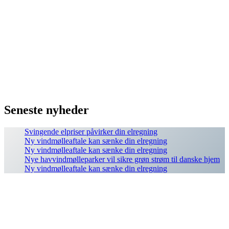
Seneste nyheder
Svingende elpriser påvirker din elregning
Ny vindmølleaftale kan sænke din elregning
Ny vindmølleaftale kan sænke din elregning
Nye havvindmølleparker vil sikre grøn strøm til danske hjem
Ny vindmølleaftale kan sænke din elregning