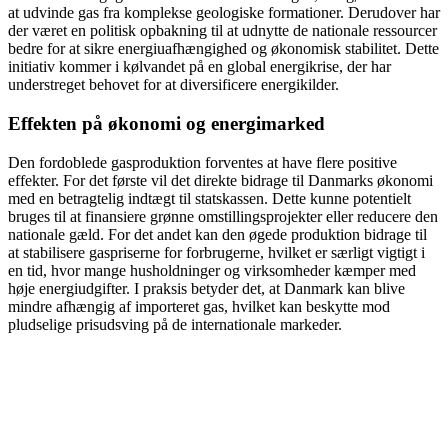
at udvinde gas fra komplekse geologiske formationer. Derudover har
der været en politisk opbakning til at udnytte de nationale ressourcer
bedre for at sikre energiuafhængighed og økonomisk stabilitet. Dette
initiativ kommer i kølvandet på en global energikrise, der har
understreget behovet for at diversificere energikilder.
Effekten på økonomi og energimarked
Den fordoblede gasproduktion forventes at have flere positive
effekter. For det første vil det direkte bidrage til Danmarks økonomi
med en betragtelig indtægt til statskassen. Dette kunne potentielt
bruges til at finansiere grønne omstillingsprojekter eller reducere den
nationale gæld. For det andet kan den øgede produktion bidrage til
at stabilisere gaspriserne for forbrugerne, hvilket er særligt vigtigt i
en tid, hvor mange husholdninger og virksomheder kæmper med
høje energiudgifter. I praksis betyder det, at Danmark kan blive
mindre afhængig af importeret gas, hvilket kan beskytte mod
pludselige prisudsving på de internationale markeder.