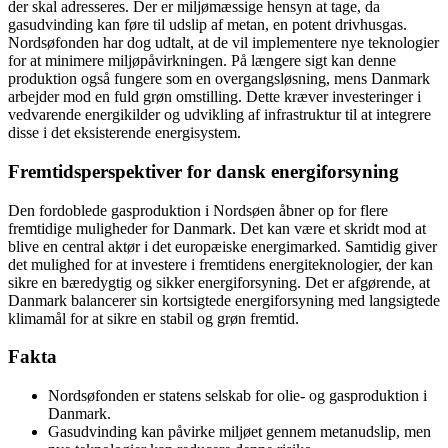
der skal adresseres. Der er miljømæssige hensyn at tage, da
gasudvinding kan føre til udslip af metan, en potent drivhusgas.
Nordsøfonden har dog udtalt, at de vil implementere nye teknologier
for at minimere miljøpåvirkningen. På længere sigt kan denne
produktion også fungere som en overgangsløsning, mens Danmark
arbejder mod en fuld grøn omstilling. Dette kræver investeringer i
vedvarende energikilder og udvikling af infrastruktur til at integrere
disse i det eksisterende energisystem.
Fremtidsperspektiver for dansk energiforsyning
Den fordoblede gasproduktion i Nordsøen åbner op for flere
fremtidige muligheder for Danmark. Det kan være et skridt mod at
blive en central aktør i det europæiske energimarked. Samtidig giver
det mulighed for at investere i fremtidens energiteknologier, der kan
sikre en bæredygtig og sikker energiforsyning. Det er afgørende, at
Danmark balancerer sin kortsigtede energiforsyning med langsigtede
klimamål for at sikre en stabil og grøn fremtid.
Fakta
Nordsøfonden er statens selskab for olie- og gasproduktion i
Danmark.
Gasudvinding kan påvirke miljøet gennem metanudslip, men