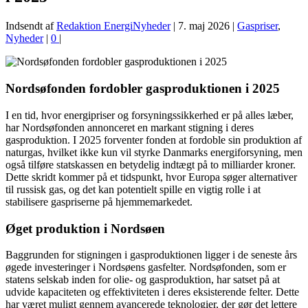
Indsendt af
Redaktion EnergiNyheder
|
7. maj 2026
|
Gaspriser
,
Nyheder
|
0
|
Nordsøfonden fordobler gasproduktionen i 2025
I en tid, hvor energipriser og forsyningssikkerhed er på alles læber,
har Nordsøfonden annonceret en markant stigning i deres
gasproduktion. I 2025 forventer fonden at fordoble sin produktion af
naturgas, hvilket ikke kun vil styrke Danmarks energiforsyning, men
også tilføre statskassen en betydelig indtægt på to milliarder kroner.
Dette skridt kommer på et tidspunkt, hvor Europa søger alternativer
til russisk gas, og det kan potentielt spille en vigtig rolle i at
stabilisere gaspriserne på hjemmemarkedet.
Øget produktion i Nordsøen
Baggrunden for stigningen i gasproduktionen ligger i de seneste års
øgede investeringer i Nordsøens gasfelter. Nordsøfonden, som er
statens selskab inden for olie- og gasproduktion, har satset på at
udvide kapaciteten og effektiviteten i deres eksisterende felter. Dette
har været muligt gennem avancerede teknologier, der gør det lettere