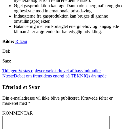
nye teknologier kan reducere denne risiko.
Øget gasproduktion kan øge Danmarks energiuafhængighed
og beskytte mod internationale prisudsving.
Indtægterne fra gasproduktion kan bruges til grønne
omstillingsprojekter.
Balancering mellem kortsigtet energibehov og langsigtede
klimamål er afgørende for bæredygtig udvikling.
Kilde:
Ritzau
Del:
Sats:
Tidligere
Vestas oplever vækst drevet af havvindmøller
Næste
Debat om fremtidens energi på TEKNIQs årsmøde
Efterlad et Svar
Din e-mailadresse vil ikke blive publiceret.
Krævede felter er
markeret med
*
KOMMENTAR