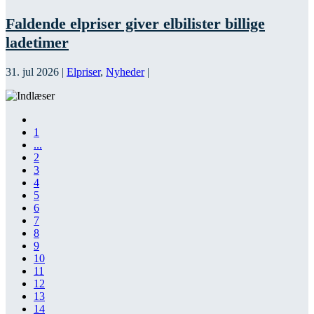
Faldende elpriser giver elbilister billige
ladetimer
31. jul 2026
|
Elpriser
,
Nyheder
|
1
...
2
3
4
5
6
7
8
9
10
11
12
13
14