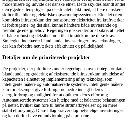
modernisere og udvide det danske elnet. Dette skyldes blandt andet
den øgede efterspørgsel på elektricitet i takt med, at flere danskere
skifter til elbiler og elektriske opvarmningssystemer. Elnettet er en
kompleks infrastruktur, der transporterer elektricitet fra kraftværker
til forbrugerne, og det skal kunne håndtere både nuværende og
fremtidige energibehov. Regeringen ønsker derfor at sikre, at nettet
er både robust og fleksibelt nok til at imødekomme disse krav.
Strategien indebærer blandt andet investeringer i nye teknologier,
der kan forbedre netværkets effektivitet og pålidelighed.
Detaljer om de prioriterede projekter
De projekter, der prioriteres under regeringens nye strategi, omfatter
blandt andet opgradering af eksisterende infrastruktur, udvidelse af
kapaciteten i elnettet og implementering af ny teknologi som
intelligente målere og automatiserede systemer. Intelligente målere
kan for eksempel give forbrugerne bedre indsigt i deres
energiforbrug og mulighed for at optimere deres elforbrug.
Automatiserede systemer kan hjælpe med at balancere belastningen
på nettet, hvilket kan føre til færre strømafbrydelser og en mere
stabil elforsyning. Disse tiltag kræver dog betydelige investeringer
og kan derfor have en indvirkning på elpriserne.