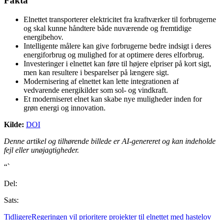
Fakta
Elnettet transporterer elektricitet fra kraftværker til forbrugerne
og skal kunne håndtere både nuværende og fremtidige
energibehov.
Intelligente målere kan give forbrugerne bedre indsigt i deres
energiforbrug og mulighed for at optimere deres elforbrug.
Investeringer i elnettet kan føre til højere elpriser på kort sigt,
men kan resultere i besparelser på længere sigt.
Modernisering af elnettet kan lette integrationen af
vedvarende energikilder som sol- og vindkraft.
Et moderniseret elnet kan skabe nye muligheder inden for
grøn energi og innovation.
Kilde:
DOI
Denne artikel og tilhørende billede er AI-genereret og kan indeholde
fejl eller unøjagtigheder.
“`
Del:
Sats:
Tidligere
Regeringen vil prioritere projekter til elnettet med hastelov