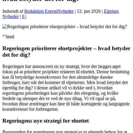
Indsendt af
Redaktion EnergiNyheder
|
12. jun 2026
|
Elpriser
,
Nyheder
|
0
|
“`html
Regeringen prioriterer elnetprojekter – hvad betyder
det for dig?
Regeringen har annonceret en ny strategi, hvor der lægges øget
fokus på at prioritere projekter relateret til elnettet. Denne beslutning
kan få betydelige konsekvenser for den almindelige danske
forbruger, især når det kommer til elpriserne. Men hvad betyder det
egentlig for dig? I denne artikel vil vi dykke ned i, hvordan
regeringens prioriteringer kan påvirke din elregning, og hvilke
fordele og ulemper der er ved de nye tiltag. Vi vil også se på,
hvordan disse ændringer kan føre til både kortsigtede og langsigtede
konsekvenser for forbrugerne.
Regeringens nye strategi for elnettet
Baggrunden for regeringens nye strategi er et stigende behov for at