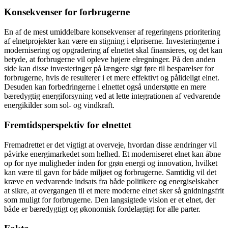
Konsekvenser for forbrugerne
En af de mest umiddelbare konsekvenser af regeringens prioritering
af elnetprojekter kan være en stigning i elpriserne. Investeringerne i
modernisering og opgradering af elnettet skal finansieres, og det kan
betyde, at forbrugerne vil opleve højere elregninger. På den anden
side kan disse investeringer på længere sigt føre til besparelser for
forbrugerne, hvis de resulterer i et mere effektivt og pålideligt elnet.
Desuden kan forbedringerne i elnettet også understøtte en mere
bæredygtig energiforsyning ved at lette integrationen af vedvarende
energikilder som sol- og vindkraft.
Fremtidsperspektiv for elnettet
Fremadrettet er det vigtigt at overveje, hvordan disse ændringer vil
påvirke energimarkedet som helhed. Et moderniseret elnet kan åbne
op for nye muligheder inden for grøn energi og innovation, hvilket
kan være til gavn for både miljøet og forbrugerne. Samtidig vil det
kræve en vedvarende indsats fra både politikere og energiselskaber
at sikre, at overgangen til et mere moderne elnet sker så gnidningsfrit
som muligt for forbrugerne. Den langsigtede vision er et elnet, der
både er bæredygtigt og økonomisk fordelagtigt for alle parter.