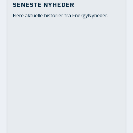
SENESTE NYHEDER
Flere aktuelle historier fra EnergyNyheder.
NYE HAVVINDMØLLEPARKER
VIL SIKRE GRØN STRØM TIL
DANSKE HJEM
6. aug 2026
|
Grøn omstilling
,
Nyheder
|
NY VINDMØLLEAFTALE KAN
SÆNKE DIN ELREGNING
6. aug 2026
|
Nyheder
,
Vindenergi
|